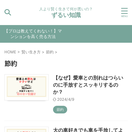
人より賢く生きて何が悪いの？
ずるい知識
【プロは教えてくれない！】マ
ンションを高く売る方法
HOME
>
賢い生き方
>
節約
>
節約
【なぜ】愛車との別れはつらい
のに手放すとスッキリするの
か？
2024/4/9
節約
大の車好きでも車を手放してよ