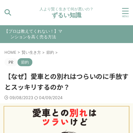
人より賢く生きて何が悪いの？
ずるい知識
【プロは教えてくれない！】マ
ンションを高く売る方法
HOME
>
賢い生き方
>
節約
>
節約
【なぜ】愛車との別れはつらいのに手放す
とスッキリするのか？
09/08/2023
04/09/2024