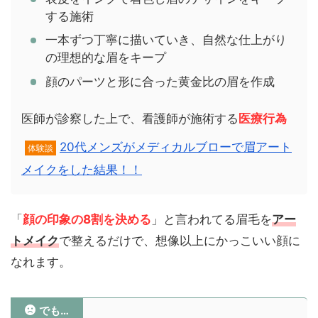
する施術
一本ずつ丁寧に描いていき、自然な仕上がり
の理想的な眉をキープ
顔のパーツと形に合った黄金比の眉を作成
医師が診察した上で、看護師が施術する
医療行為
20代メンズがメディカルブローで眉アート
体験談
メイクをした結果！！
「
顔の印象の8割を決める
」と言われてる眉毛を
アー
トメイク
で整えるだけで、想像以上にかっこいい顔に
なれます。
でも…